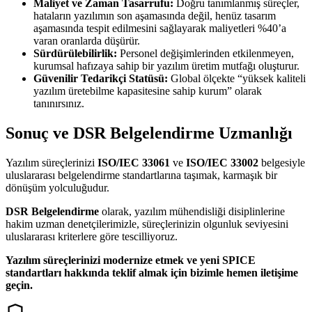
Maliyet ve Zaman Tasarrufu:
Doğru tanımlanmış süreçler,
hataların yazılımın son aşamasında değil, henüz tasarım
aşamasında tespit edilmesini sağlayarak maliyetleri %40’a
varan oranlarda düşürür.
Sürdürülebilirlik:
Personel değişimlerinden etkilenmeyen,
kurumsal hafızaya sahip bir yazılım üretim mutfağı oluşturur.
Güvenilir Tedarikçi Statüsü:
Global ölçekte “yüksek kaliteli
yazılım üretebilme kapasitesine sahip kurum” olarak
tanınırsınız.
Sonuç ve DSR Belgelendirme Uzmanlığı
Yazılım süreçlerinizi
ISO/IEC 33061
ve
ISO/IEC 33002
belgesiyle
uluslararası belgelendirme standartlarına taşımak, karmaşık bir
dönüşüm yolculuğudur.
DSR Belgelendirme
olarak, yazılım mühendisliği disiplinlerine
hakim uzman denetçilerimizle, süreçlerinizin olgunluk seviyesini
uluslararası kriterlere göre tescilliyoruz.
Yazılım süreçlerinizi modernize etmek ve yeni SPICE
standartları hakkında teklif almak için bizimle hemen iletişime
geçin.