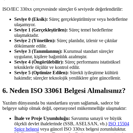
ISO/IEC 330xx çerçevesinde süreçler 6 seviyede değerlendirilir:
Seviye 0 (Eksik):
Süreç gerçekleştirilmiyor veya hedeflerine
ulaşamıyor.
Seviye 1 (Gerçekleştirilen):
Süreç temel hedeflerine
ulaşmaktadır.
Seviye 2 (Yönetilen):
Süreç planlıdır, izlenir ve çıktılar
dökümante edilir.
Seviye 3 (Tanımlanmış):
Kurumsal standart süreçler
uygulanır, kişilere bağımlılık azalmıştır.
Seviye 4 (Öngörülebilir):
Süreç performansı istatistiksel
tekniklerle ölçülür ve kontrol edilir.
Seviye 5 (Optimize Edilen):
Sürekli iyileştirme kültürü
hakimdir; süreçler teknolojik yeniliklere göre güncellenir.
6. Neden ISO 33061 Belgesi Almalısınız?
Yazılım dünyasında bu standartlara uyum sağlamak, sadece bir
belgeye sahip olmak değil, operasyonel mükemmelliğe ulaşmaktır:
İhale ve Proje Uyumluluğu:
Savunma sanayii ve büyük
ölçekli devlet ihalelerinde (SSB, ASELSAN, vb.)
ISO 15504
Spice belgesi
veya güncel ISO 330xx belgesi zorunluluktur.