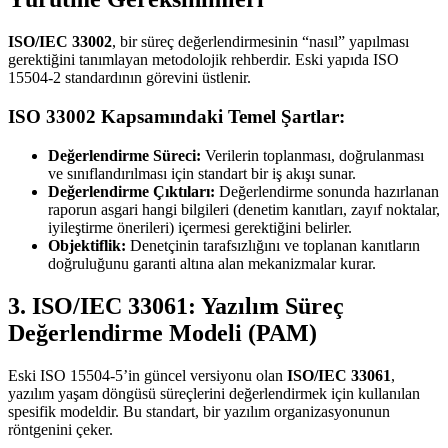
ISO/IEC 33002
, bir süreç değerlendirmesinin “nasıl” yapılması
gerektiğini tanımlayan metodolojik rehberdir. Eski yapıda ISO
15504-2 standardının görevini üstlenir.
ISO 33002 Kapsamındaki Temel Şartlar:
Değerlendirme Süreci:
Verilerin toplanması, doğrulanması
ve sınıflandırılması için standart bir iş akışı sunar.
Değerlendirme Çıktıları:
Değerlendirme sonunda hazırlanan
raporun asgari hangi bilgileri (denetim kanıtları, zayıf noktalar,
iyileştirme önerileri) içermesi gerektiğini belirler.
Objektiflik:
Denetçinin tarafsızlığını ve toplanan kanıtların
doğruluğunu garanti altına alan mekanizmalar kurar.
3. ISO/IEC 33061: Yazılım Süreç
Değerlendirme Modeli (PAM)
Eski ISO 15504-5’in güncel versiyonu olan
ISO/IEC 33061
,
yazılım yaşam döngüsü süreçlerini değerlendirmek için kullanılan
spesifik modeldir. Bu standart, bir yazılım organizasyonunun
röntgenini çeker.