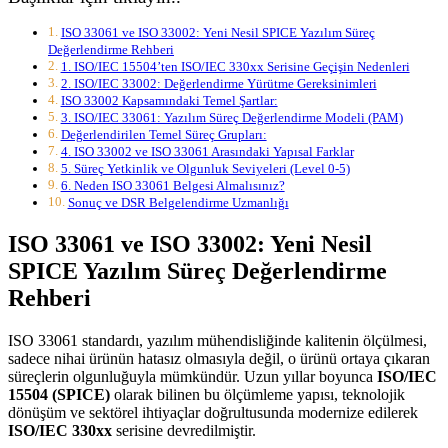
ISO 33061 ve ISO 33002: Yeni Nesil SPICE Yazılım Süreç
Değerlendirme Rehberi
1. ISO/IEC 15504’ten ISO/IEC 330xx Serisine Geçişin Nedenleri
2. ISO/IEC 33002: Değerlendirme Yürütme Gereksinimleri
ISO 33002 Kapsamındaki Temel Şartlar:
3. ISO/IEC 33061: Yazılım Süreç Değerlendirme Modeli (PAM)
Değerlendirilen Temel Süreç Grupları:
4. ISO 33002 ve ISO 33061 Arasındaki Yapısal Farklar
5. Süreç Yetkinlik ve Olgunluk Seviyeleri (Level 0-5)
6. Neden ISO 33061 Belgesi Almalısınız?
Sonuç ve DSR Belgelendirme Uzmanlığı
ISO 33061 ve ISO 33002: Yeni Nesil
SPICE Yazılım Süreç Değerlendirme
Rehberi
ISO 33061 standardı, yazılım mühendisliğinde kalitenin ölçülmesi,
sadece nihai ürünün hatasız olmasıyla değil, o ürünü ortaya çıkaran
süreçlerin olgunluğuyla mümkündür. Uzun yıllar boyunca
ISO/IEC
15504 (SPICE)
olarak bilinen bu ölçümleme yapısı, teknolojik
dönüşüm ve sektörel ihtiyaçlar doğrultusunda modernize edilerek
ISO/IEC 330xx
serisine devredilmiştir.