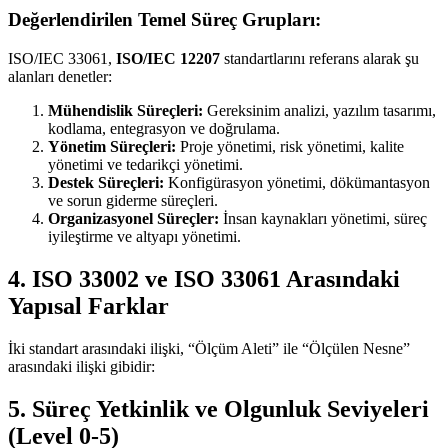
Değerlendirilen Temel Süreç Grupları:
ISO/IEC 33061,
ISO/IEC 12207
standartlarını referans alarak şu
alanları denetler:
Mühendislik Süreçleri:
Gereksinim analizi, yazılım tasarımı,
kodlama, entegrasyon ve doğrulama.
Yönetim Süreçleri:
Proje yönetimi, risk yönetimi, kalite
yönetimi ve tedarikçi yönetimi.
Destek Süreçleri:
Konfigürasyon yönetimi, dökümantasyon
ve sorun giderme süreçleri.
Organizasyonel Süreçler:
İnsan kaynakları yönetimi, süreç
iyileştirme ve altyapı yönetimi.
4. ISO 33002 ve ISO 33061 Arasındaki
Yapısal Farklar
İki standart arasındaki ilişki, “Ölçüm Aleti” ile “Ölçülen Nesne”
arasındaki ilişki gibidir:
5. Süreç Yetkinlik ve Olgunluk Seviyeleri
(Level 0-5)