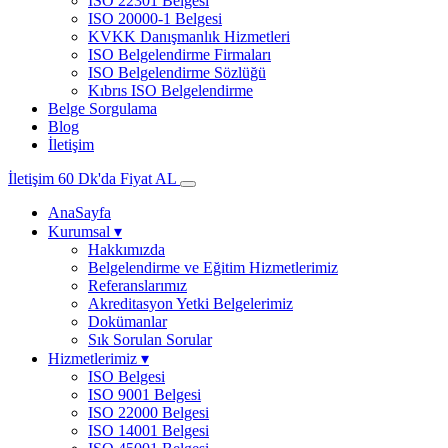
ISO 22301 Belgesi
ISO 20000-1 Belgesi
KVKK Danışmanlık Hizmetleri
ISO Belgelendirme Firmaları
ISO Belgelendirme Sözlüğü
Kıbrıs ISO Belgelendirme
Belge Sorgulama
Blog
İletişim
İletişim
60 Dk'da Fiyat AL
AnaSayfa
Kurumsal
▾
Hakkımızda
Belgelendirme ve Eğitim Hizmetlerimiz
Referanslarımız
Akreditasyon Yetki Belgelerimiz
Dokümanlar
Sık Sorulan Sorular
Hizmetlerimiz
▾
ISO Belgesi
ISO 9001 Belgesi
ISO 22000 Belgesi
ISO 14001 Belgesi