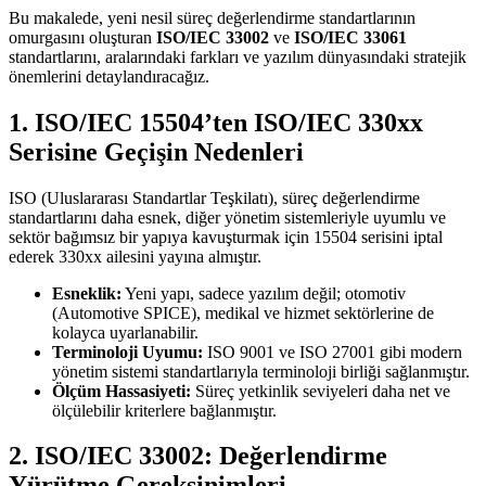
Bu makalede, yeni nesil süreç değerlendirme standartlarının
omurgasını oluşturan
ISO/IEC 33002
ve
ISO/IEC 33061
standartlarını, aralarındaki farkları ve yazılım dünyasındaki stratejik
önemlerini detaylandıracağız.
1. ISO/IEC 15504’ten ISO/IEC 330xx
Serisine Geçişin Nedenleri
ISO (Uluslararası Standartlar Teşkilatı), süreç değerlendirme
standartlarını daha esnek, diğer yönetim sistemleriyle uyumlu ve
sektör bağımsız bir yapıya kavuşturmak için 15504 serisini iptal
ederek 330xx ailesini yayına almıştır.
Esneklik:
Yeni yapı, sadece yazılım değil; otomotiv
(Automotive SPICE), medikal ve hizmet sektörlerine de
kolayca uyarlanabilir.
Terminoloji Uyumu:
ISO 9001 ve ISO 27001 gibi modern
yönetim sistemi standartlarıyla terminoloji birliği sağlanmıştır.
Ölçüm Hassasiyeti:
Süreç yetkinlik seviyeleri daha net ve
ölçülebilir kriterlere bağlanmıştır.
2. ISO/IEC 33002: Değerlendirme
Yürütme Gereksinimleri